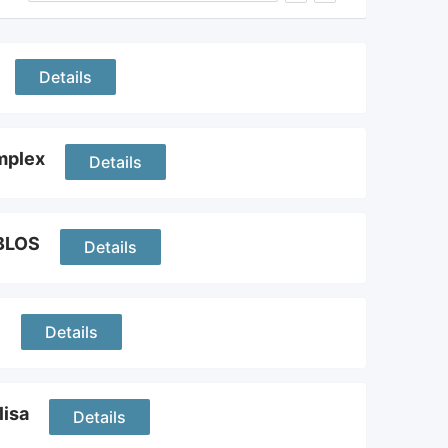
Details
mplex
Details
YBLOS
Details
c
Details
lisa
Details