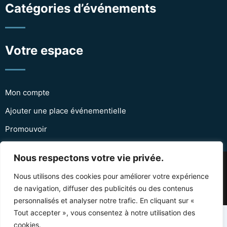
Catégories d’événements
Votre espace
Mon compte
Ajouter une place événementielle
Promouvoir
Nous respectons votre vie privée.
© Copyright Events-places 2024. Designé et
Nous utilisons des cookies pour améliorer votre expérience
programmé par Protai-in
Agence web douala
de navigation, diffuser des publicités ou des contenus
personnalisés et analyser notre trafic. En cliquant sur «
Tout accepter », vous consentez à notre utilisation des
cookies.