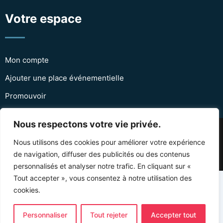
Votre espace
Mon compte
Ajouter une place événementielle
Promouvoir
Nous respectons votre vie privée.
© Copyright Events-places 2024. Designé et
Nous utilisons des cookies pour améliorer votre expérience
programmé par Protai-in
Agence web douala
de navigation, diffuser des publicités ou des contenus
personnalisés et analyser notre trafic. En cliquant sur «
Tout accepter », vous consentez à notre utilisation des
cookies.
English
(
Anglais
)
Français
Personnaliser
Tout rejeter
Accepter tout