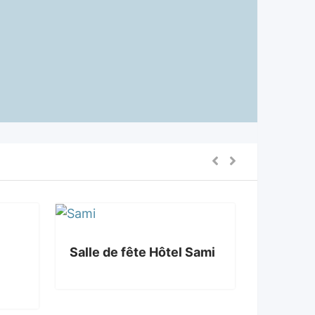
Salle de fête Hôtel Sami
Salle de
Lancast
Populair