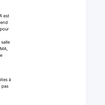
 est
rend
 pour
salle
OUMA,
le
ites à
t pas