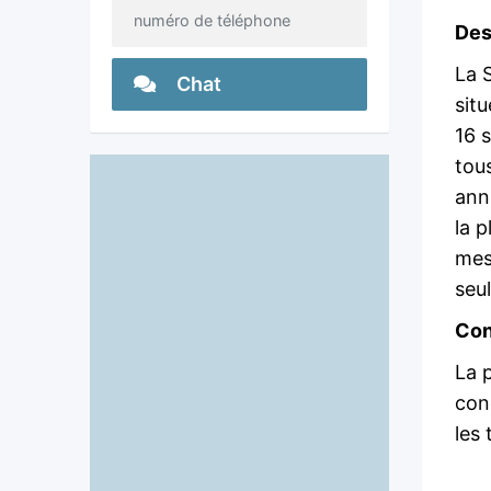
numéro de téléphone
Des
La 
Chat
situ
16 
tou
anni
la p
mes
seu
Con
La p
cond
les 