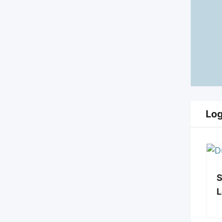
Log
S
L